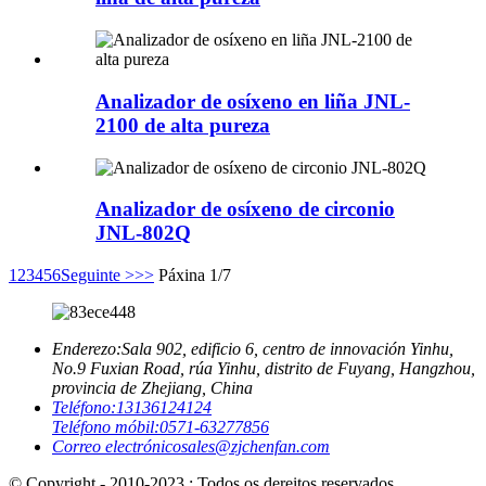
Analizador de osíxeno en liña JNL-
2100 de alta pureza
Analizador de osíxeno de circonio
JNL-802Q
1
2
3
4
5
6
Seguinte >
>>
Páxina 1/7
Enderezo:
Sala 902, edificio 6, centro de innovación Yinhu,
No.9 Fuxian Road, rúa Yinhu, distrito de Fuyang, Hangzhou,
provincia de Zhejiang, China
Teléfono:
13136124124
Teléfono móbil:
0571-63277856
Correo electrónico
sales@zjchenfan.com
© Copyright - 2010-2023 : Todos os dereitos reservados.