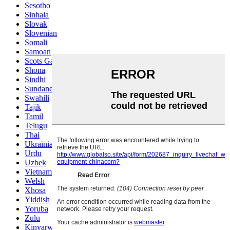
Sesotho
Sinhala
Slovak
Slovenian
Somali
Samoan
Scots Gaelic
Shona
Sindhi
Sundanese
Swahili
Tajik
Tamil
Telugu
Thai
Ukrainian
Urdu
Uzbek
Vietnamese
Welsh
Xhosa
Yiddish
Yoruba
Zulu
Kinyarwanda